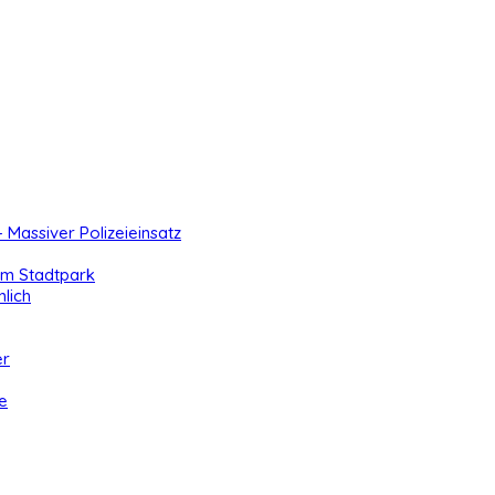
- Massiver Polizeieinsatz
 im Stadtpark
lich
er
e