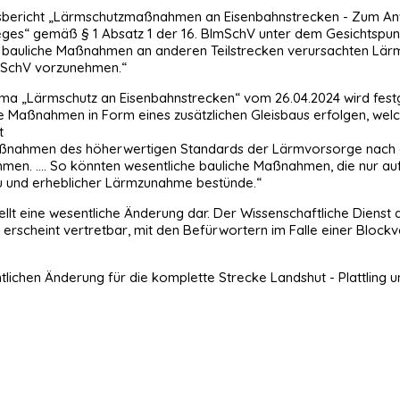
dsbericht „Lärmschutzmaßnahmen an Eisenbahnstrecken - Zum Anwe
eges“ gemäß § 1 Absatz 1 der 16. BImSchV unter dem Gesichtspun
rch bauliche Maßnahmen an anderen Teilstrecken verursachten L
mSchV vorzunehmen.“
ma „Lärmschutz an Eisenbahnstrecken“ vom 26.04.2024 wird festgest
 Maßnahmen in Form eines zusätzlichen Gleisbaus erfolgen, welch
t
s Maßnahmen des höherwertigen Standards der Lärmvorsorge nach
men. …. So könnten wesentliche bauliche Maßnahmen, die nur au
 und erheblicher Lärmzunahme bestünde.“
llt eine wesentliche Änderung dar. Der Wissenschaftliche Dienst
 erscheint vertretbar, mit den Befürwortern im Falle einer Block
chen Änderung für die komplette Strecke Landshut - Plattling 