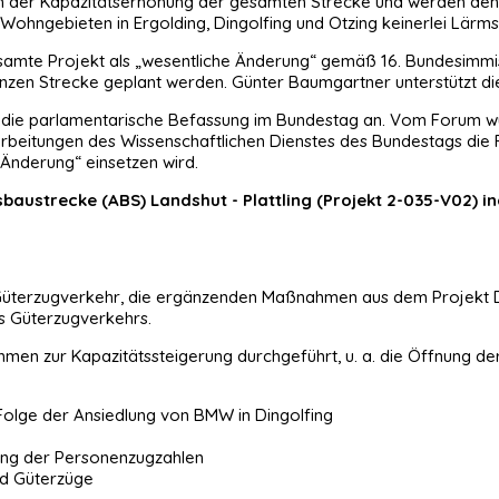
 der Kapazitätserhöhung der gesamten Strecke und werden den B
 Wohngebieten in Ergolding, Dingolfing und Otzing keinerlei Lärm
esamte Projekt als „wesentliche Änderung“ gemäß 16. Bundesimmis
nzen Strecke geplant werden. Günter Baumgartner unterstützt di
t die parlamentarische Befassung im Bundestag an. Vom Forum w
arbeitungen des Wissenschaftlichen Dienstes des Bundestags die
 Änderung“ einsetzen wird.
baustrecke (ABS) Landshut - Plattling (Projekt 2-035-V02) i
n Güterzugverkehr, die ergänzenden Maßnahmen aus dem Projekt
s Güterzugverkehrs.
hmen zur Kapazitätssteigerung durchgeführt, u. a. die Öffnung d
 Folge der Ansiedlung von BMW in Dingolfing
ung der Personenzugzahlen
nd Güterzüge