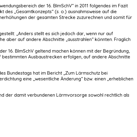
ndungsbereich der 16. BImSchV“ in 2011 folgendes im Fazit
kt des „Gesamtkonzepts“ (s. o.) ausnahmsweise auf die
ärmerhöhungen der gesamten Strecke zuzurechnen und somit für
ellt: „Anders stellt es sich jedoch dar, wenn nur auf
e aber auf andere Abschnitte „ausstrahlen“ könnten. Fraglich
 der 16. BImSchV geltend machen können mit der Begründung,
f bestimmten Ausbaustrecken erfolgen, auf andere Abschnitte
 des Bundestags hat im Bericht „Zum Lärmschutz bei
verdichtung eine „wesentliche Änderung“ bzw. einen „erheblichen
und der damit verbundenen Lärmvorsorge sowohl rechtlich als