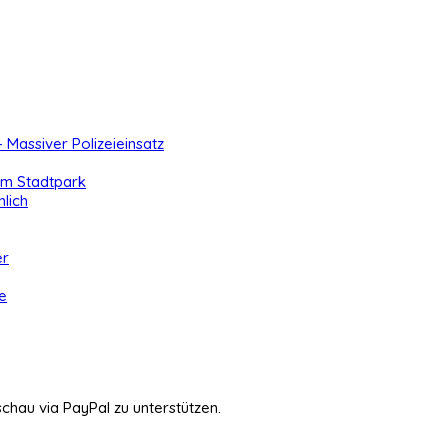
- Massiver Polizeieinsatz
 im Stadtpark
lich
er
e
schau via PayPal zu unterstützen.