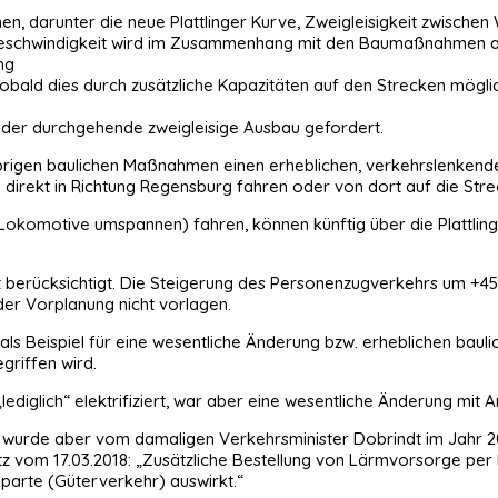
n, darunter die neue Plattlinger Kurve, Zweigleisigkeit zwische
ngeschwindigkeit wird im Zusammenhang mit den Baumaßnahmen a
ng
bald dies durch zusätzliche Kapazitäten auf den Strecken mögli
 der durchgehende zweigleisige Ausbau gefordert.
brigen baulichen Maßnahmen einen erheblichen, verkehrslenkende
irekt in Richtung Regensburg fahren oder von dort auf die Strec
 Lokomotive umspannen) fahren, können künftig über die Plattlin
 berücksichtigt. Die Steigerung des Personenzugverkehrs um +4
der Vorplanung nicht vorlagen.
als Beispiel für eine wesentliche Änderung bzw. erheblichen baulic
riffen wird.
ediglich“ elektrifiziert, war aber eine wesentliche Änderung mit
t, wurde aber vom damaligen Verkehrsminister Dobrindt im Jahr 2
tz vom 17.03.2018: „Zusätzliche Bestellung von Lärmvorsorge per
 Sparte (Güterverkehr) auswirkt.“