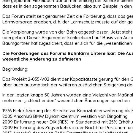
Alle geplanten Einzelbaumaßnahmen entlang der Strecke dienen
dass es in den sogenannten Baulücken, also zum Beispiel in den
Das Forum stellt seit geraumer Zeit die Forderung, dass das g
Lärmvorsorge ergeben, d. h. der Lärmschutz müsste auf der ga
Die Vorplanung wurde von der Bahn abgeschlossen. Jetzt steh
übergeben. Dieser Argumenter konkretisiert auf Basis von Aus
Baumgartner hat zugesichert, dass er sich für die „wesentlichen
Die Forderungen des Forums Bahnlärm Untere Isar: Die Aus
wesentliche Änderung zu definieren
Begründung:
Das Projekt 2-035-V02 dient der Kapazitätssteigerung für de
aber auch automatisch der weiteren zusätzlichen Steigerung de
In den letzten knapp 50 Jahren wurden eine Vielzahl von Maßna
mehreren „schleichenden“ wesentlichen Änderungen sprechen:
1976 Elektrifizierung der Strecke zur Kapazitätserweiterung als
2005 Anschluß BMW Dynamikzentrum westlich von Dingolfing
2009 Einführung neuer DIX (RE3) im Stundentakt mit 25% Erhöh
2009 Einführung des Zugverkehrs in der Nacht für Personen- u