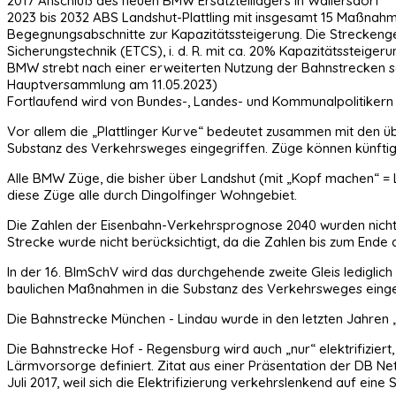
2017 Anschluß des neuen BMW Ersatzteillagers in Wallersdorf
2023 bis 2032 ABS Landshut-Plattling mit insgesamt 15 Maßnahme
Begegnungsabschnitte zur Kapazitätssteigerung. Die Strecke
Sicherungstechnik (ETCS), i. d. R. mit ca. 20% Kapazitätssteigeru
BMW strebt nach einer erweiterten Nutzung der Bahnstrecken so
Hauptversammlung am 11.05.2023)
Fortlaufend wird von Bundes-, Landes- und Kommunalpolitikern
Vor allem die „Plattlinger Kurve“ bedeutet zusammen mit den ü
Substanz des Verkehrsweges eingegriffen. Züge können künftig d
Alle BMW Züge, die bisher über Landshut (mit „Kopf machen“ =
diese Züge alle durch Dingolfinger Wohngebiet.
Die Zahlen der Eisenbahn-Verkehrsprognose 2040 wurden nicht
Strecke wurde nicht berücksichtigt, da die Zahlen bis zum Ende 
In der 16. BImSchV wird das durchgehende zweite Gleis lediglich 
baulichen Maßnahmen in die Substanz des Verkehrsweges eingeg
Die Bahnstrecke München - Lindau wurde in den letzten Jahren „l
Die Bahnstrecke Hof - Regensburg wird auch „nur“ elektrifizier
Lärmvorsorge definiert. Zitat aus einer Präsentation der DB Ne
Juli 2017, weil sich die Elektrifizierung verkehrslenkend auf eine