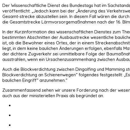
Der Wissenschaftliche Dienst des Bundestags hat im Sachstan
veröffentlicht: „Jedoch kann bei der „Änderung des Verkehrsw
Gesamt-strecke abzustellen sein. In diesem Fall wären die du
die Gesamtstrecke Lärmvorsorgemaßnahmen nach der 16. BI
In der Kurzinformation des wissenschaftlichen Dienstes zum The
bestimmten Abschnitten der Ausbaustrecke wesentliche bauliche
ist, ob die Bewohner eines Ortes, der in einem Streckenabschnit
liegt, in dem keine baulichen Änderungen erfolgen, ebenfall
der dichtere Zugverkehr sei unmittelbare Folge der Baumaßnah
ausstrahlen, wenn ein Ursachenzusammenhang zwischen Ausbau
Auch die Blockverdichtung zwischen Dingolfing und Mamming ste
Blockverdichtung an Schienenwegen“ folgendes festgestellt: „Es
baulichen Eingriff“ anzunehmen.“
Zusammenfassend sehen wir unsere Forderung nach der wesentli
auch aus der ministeriellen Praxis als begründet an.