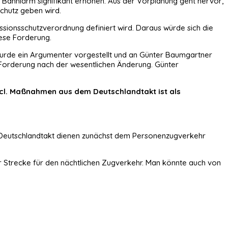
ahnlärm signifikant erhöhen. Aus der Vorplanung geht hervor,
schutz geben wird.
sionsschutzverordnung definiert wird. Daraus würde sich die
ese Forderung.
urde ein Argumenter vorgestellt und an Günter Baumgartner
 Forderung nach der wesentlichen Änderung. Günter
ncl. Maßnahmen aus dem Deutschlandtakt ist als
 Deutschlandtakt dienen zunächst dem Personenzugverkehr
er Strecke für den nächtlichen Zugverkehr. Man könnte auch von