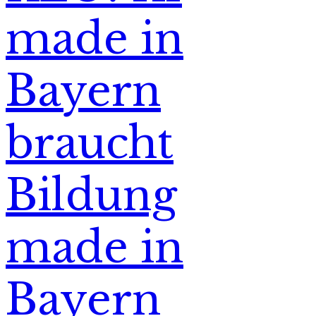
made in
Bayern
braucht
Bildung
made in
Bayern