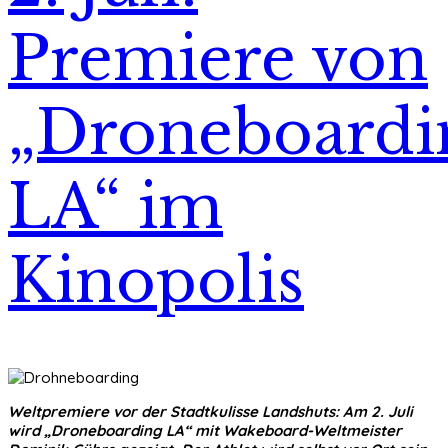
Premiere von
„Droneboardi
LA“ im
Kinopolis
Weltpremiere vor der Stadtkulisse Landshuts: Am 2. Juli
wird „Droneboarding LA“ mit Wakeboard-Weltmeister