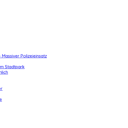
- Massiver Polizeieinsatz
 im Stadtpark
lich
er
e