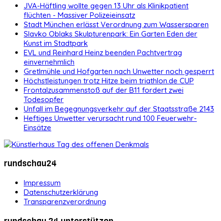
JVA-Häftling wollte gegen 13 Uhr als Klinikpatient
flüchten - Massiver Polizeieinsatz
Stadt München erlässt Verordnung zum Wassersparen
Slavko Oblaks Skulpturenpark: Ein Garten Eden der
Kunst im Stadtpark
EVL und Reinhard Heinz beenden Pachtvertrag
einvernehmlich
Gretlmühle und Hofgarten nach Unwetter noch gesperrt
Höchstleistungen trotz Hitze beim triathlon.de CUP
Frontalzusammenstoß auf der B11 fordert zwei
Todesopfer
Unfall im Begegnungsverkehr auf der Staatsstraße 2143
Heftiges Unwetter verursacht rund 100 Feuerwehr-
Einsätze
rundschau24
Impressum
Datenschutzerklärung
Transparenzverordnung
rundschau 24 unterstützen