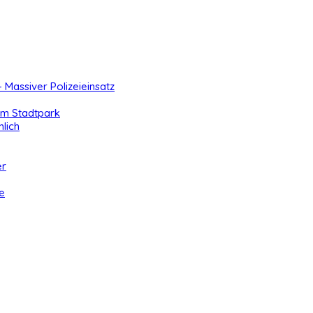
- Massiver Polizeieinsatz
 im Stadtpark
lich
er
e