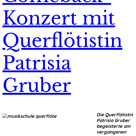
Konzert mit
Querflötistin
Patrisia
Gruber
Die Querflötistin
Patrisia Gruber
begeisterte am
vergangenen