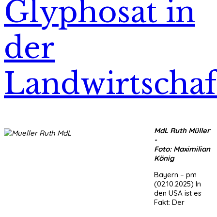
Glyphosat in
der
Landwirtschaf
MdL Ruth Müller
-
Foto: Maximilian
König
Bayern – pm
(02.10.2025) In
den USA ist es
Fakt: Der