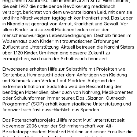
Regionen in Südafrika. Die leitende Ärztin Sr Dr. Ellen Lindner,
die seit 1987 die notleidende Bevölkerung medizinisch
versorgt, berichtet von dem unvorstellbaren Leid, mit dem sie
und ihre Mitschwestern tagtäglich konfrontiert sind. Das Leben
in Nkandla ist geprägt von Armut, Krankheit und Gewalt. Vor
allem Kinder und speziell Mädchen leiden unter den
menschenunwürdigen Lebensbedingungen. Deshalb finden im
Waisenhaus auch Kinder mit traumatischen Erfahrungen
Zuflucht und Unterstützung. Aktuell betreuen die Nardini Sisters
über 1.120 Kinder. Um ihnen eine bessere Zukunft zu
ermöglichen, wird auch der Schulbesuch finanziert.
Erwachsene erhalten Hilfe zur Selbsthilfe mit Projekten wie
Gartenbau, Hühnerzucht oder dem Anfertigen von Kleidung
und Schmuck zum Verkauf auf Märkten. Aufgrund der
extremen Inflation in Südafrika wird die Beschaffung der
benötigen Materialien, aber auch von Nahrung, Medikamenten
oder Schulunformen immer teurer. Das „Sizanani Outreach
Programme“ (SOP) erhält kaum staatliche Unterstützung und
finanziert sich fast ausschließlich aus Spenden.
Das Patenschaftsprojekt „Hilfe macht Mut“ unterstützt seit
November 2006 unter der Schirmherrschaft von Alt-
Bezirkstagspräsident Manfred Hölzlein und seiner Frau Ilse die