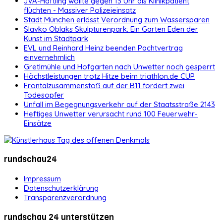
JVA-Häftling wollte gegen 13 Uhr als Klinikpatient
flüchten - Massiver Polizeieinsatz
Stadt München erlässt Verordnung zum Wassersparen
Slavko Oblaks Skulpturenpark: Ein Garten Eden der
Kunst im Stadtpark
EVL und Reinhard Heinz beenden Pachtvertrag
einvernehmlich
Gretlmühle und Hofgarten nach Unwetter noch gesperrt
Höchstleistungen trotz Hitze beim triathlon.de CUP
Frontalzusammenstoß auf der B11 fordert zwei
Todesopfer
Unfall im Begegnungsverkehr auf der Staatsstraße 2143
Heftiges Unwetter verursacht rund 100 Feuerwehr-
Einsätze
rundschau24
Impressum
Datenschutzerklärung
Transparenzverordnung
rundschau 24 unterstützen