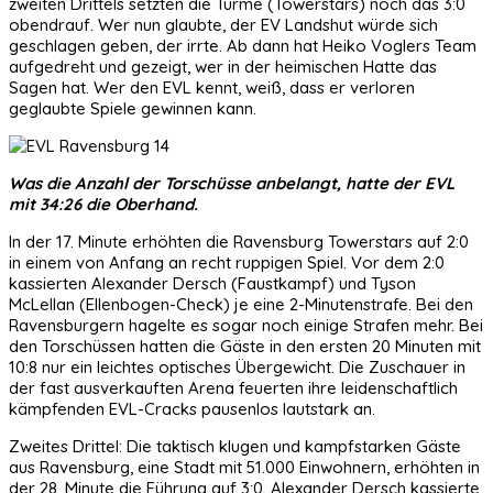
zweiten Drittels setzten die Türme (Towerstars) noch das 3:0
obendrauf. Wer nun glaubte, der EV Landshut würde sich
geschlagen geben, der irrte. Ab dann hat Heiko Voglers Team
aufgedreht und gezeigt, wer in der heimischen Hatte das
Sagen hat. Wer den EVL kennt, weiß, dass er verloren
geglaubte Spiele gewinnen kann.
Was die Anzahl der Torschüsse anbelangt, hatte der EVL
mit 34:26 die Oberhand.
In der 17. Minute erhöhten die Ravensburg Towerstars auf 2:0
in einem von Anfang an recht ruppigen Spiel. Vor dem 2:0
kassierten Alexander Dersch (Faustkampf) und Tyson
McLellan (Ellenbogen-Check) je eine 2-Minutenstrafe. Bei den
Ravensburgern hagelte es sogar noch einige Strafen mehr. Bei
den Torschüssen hatten die Gäste in den ersten 20 Minuten mit
10:8 nur ein leichtes optisches Übergewicht. Die Zuschauer in
der fast ausverkauften Arena feuerten ihre leidenschaftlich
kämpfenden EVL-Cracks pausenlos lautstark an.
Zweites Drittel: Die taktisch klugen und kampfstarken Gäste
aus Ravensburg, eine Stadt mit 51.000 Einwohnern, erhöhten in
der 28. Minute die Führung auf 3:0. Alexander Dersch kassierte