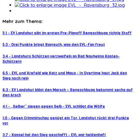
Mehr zum Thema:
5:1 - EV Landshut gibt im ersten Pre-Playoff Rengschbuag richtig Stoff
5:3 - Drei Punkte bringt Bayreuth, was den EVL-Fan freut
3:4 - Landshuts Schützen verzweifeln an Bad Nauheims Kasten-
Schützern
6:5 - EVL und Krefeld wie Katz und Maus - In Overtime haut Jack den
Sieg noch rein
6:3 - EV Landshut bläst den Marsch – Rengschbuag bekommt sechs auf
den Arsch
4:1 - „Selber“ siegen gegen Selb - EVL schlägt die Wölfe
1:0 - Gegen Crimmitschau genügt ein Tor, Landshut rückt drei Punkte
vor
3:7 - Kassel hat den Sieg geschafft - EVL war heldenhaft