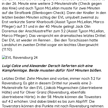
in der 26. Minute eine weitere 2-Minutenstrafe (Check gegen
das Knie) und auch Tyson McLellan musste für zwei Minuten
auf die Strafbank (Ellenbogen-Check). Dann der Knaller: In den
letzten beiden Minuten schlug der EVL umjubelt zweimal zu.
Erst verkürzte Samir Kharboutli (Assist Tyson McLellan, Marco
Pfleger) auf 3:1 und in der 40. Minute gelingt Jack Olin
Doremus der Anschlusstreffer zum 3:2 (Assist Tyson McLellan,
Marco Pfleger). Das verspricht ein dramatisches letztes Drittel.
Der EVL ist wieder im Rennen ... Bei den Torschüssen hatte
Landshut im zweiten Drittel sogar ein leichtes Übergewicht
(11:10).
Luigi Calce und Alexander Dersch lieferten sich eine
Kampfeinlage. Beide mussten dafür fünf Minuten büßen.
Letztes Drittel: Zehn Minuten sind vorbei, immer noch 3:2 für
Ravensburg. Es gibt in diesem Drittel nur jeweils eine 2-
Miutenstrafe für den EVL (Jakob Mayenschein (übertriebene
Hälte) und für Oliver Granz (Ravensburg, ebenfalls
übertriebene Härte). In der 58. Minute können die Towestars
auf 4:2 erhöhen. Und dabei bleibt es bis zum Abpfiff. Die
Towerstars können drei Punkte mit nach Ravensburg nehmen.