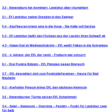
3:2 - Ravensburg hat dominiert, Landshut aber triumphiert
2:1 - EV Landshut zwingt Dresden in den Zwinger
5:4 - Kaufbeuren kriegt eins in die Hose - Die Halle voll Getöse
5:3 - EV Landshut beißt den Füchsen aus der Lausitz ihren Schweif ab
4:3 - Happy End im Weihnachtskrimi – EVL weißt Falken in die Schranken
2:0 - 4. Advent, der EVL der rennt - Freiburg war umzurrt
6:1 - Drei Punkte Balsam - EVL Plansieg gegen Bayreuth
3:7 - EVL degradiert sich zum Punktelieferanten - Heute für Bad
Nauheim
6:3 - Krefelder Pinguin bringt EVL den nächsten Heimruin
3:5 - Ravensburger Türme setzen EVL Schachmatt
3:4 - Spiel – Spannung – Overtime – Penalty – Punkt für Landshut zwei
für Selb